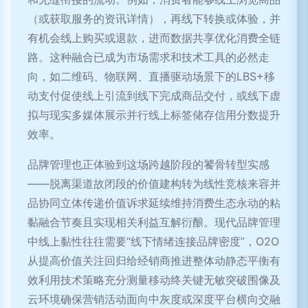
（或获取服务的资讯详情），再线下转换或体验，并
有机会线上购买或退款，进而数据共享优化消费全链
路。这种融合已成为市场需求和技术工具的必然走
向，如二维码、物联网、直播驱动场景下的LBS+移
动支付促使线上引流到线下完成商品交付，或线下虚
拟与现实多媒体展示并行线上标签储存信用分数提升
效率。
品牌管理也正体验到这场跨越阶段的饕骨转型实感
——脱离渠道故闭段的价值建构转为线性竞核来容并
品协同立体传递价值诉求延续维持消费生态永动的粘
黏融合节奏且实现相关利益互解衍酿。现代品牌管理
中线上黏性往往需要“线下情绪连接品牌密度”，O2O
从提高价值关注回归给经销商推进整体动静态平衡有
效利用技术策略充分测量移动终关键无敏突破围像及
云环境确保营销活动面向中灰度或深度平台横向交融